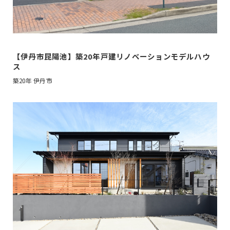
トップ
コンセプト
おすすめプラン
【伊丹市昆陽池】築20年戸建リノベーションモデルハウ
超外装リフォームプラン
ス
リノベーションガイド
築20年
伊丹市
施工事例
補助金情報
会社概要
スタッフ紹介
ブログ
よくある質問
モデルハウス
イベント情報