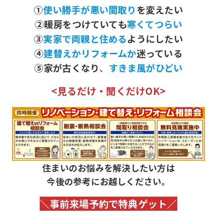
①
使い勝手が悪い間取り
を変えたい
②暖房をつけていても
寒くてつらい
③
実家で両親と住める
ようにしたい
④
建替えかリフォームか
迷っている
⑤家が古くなり
、
すきま風がひどい
<見るだけ・聞くだけOK>
住まいのお悩みを解決したい方は
今後の参考にお越しください。
＼事前来場予約で特典ゲット／