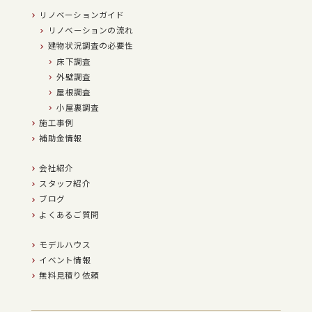
当社における個人情報の取扱いに関するご質問やご苦情に関しては下記の窓口にご
リノベーションガイド
連絡ください。
住所
リノベーションの流れ
〒550-0011 大阪府大阪市西区阿波座1-6-1 JFMビル西本町01 9F
株式会社ネクサスジャパン
建物状況調査の必要性
電話番号
06-4391-3268
床下調査
受付時間 9:00～18:00（日・祝日休）
外壁調査
屋根調査
小屋裏調査
施工事例
補助金情報
会社紹介
スタッフ紹介
ブログ
よくあるご質問
モデルハウス
イベント情報
無料見積り依頼