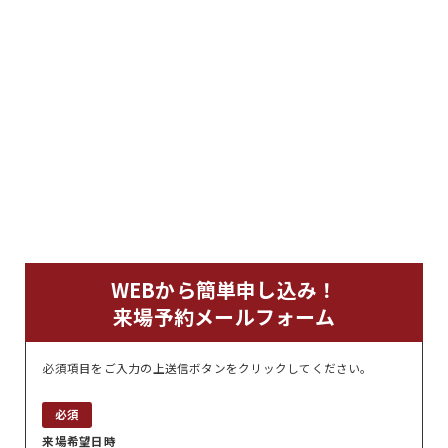
おすすめプラン
超外装リフォームプラン
リノベーションガイド
施工事例
補助金情報
会社概要
スタッフ紹介
ブログ
WEBから簡単申し込み！
よくある質問
来場予約メールフォーム
モデルハウス
イベント情報
必須項目をご入力の上送信ボタンをクリックしてください。
必須
来場希望日時