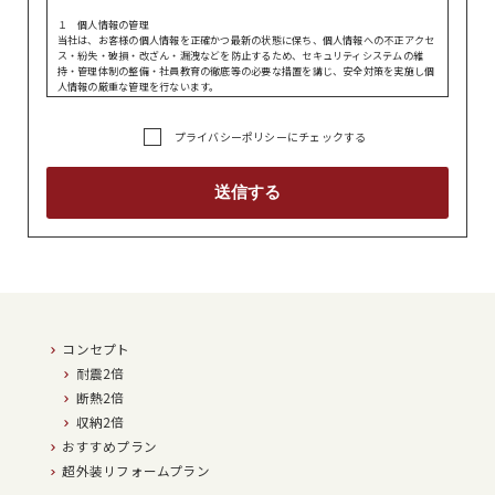
１ 個人情報の管理
当社は、お客様の個人情報を正確かつ最新の状態に保ち、個人情報への不正アクセ
ス・紛失・破損・改ざん・漏洩などを防止するため、セキュリティシステムの維
持・管理体制の整備・社員教育の徹底等の必要な措置を講じ、安全対策を実施し個
人情報の厳重な管理を行ないます。
２ 個人情報の利用目的
お問い合わせ、資料請求フォームから送信される個人情報は、当社からお客様への
プライバシーポリシーにチェックする
ご回答やサービスの提供に関する業務に利用いたします。
３ 個人情報の第三者への開示・提供の禁止
当社は、お客様よりお預かりした個人情報を適切に管理し、次のいずれかに該当す
る場合を除き、個人情報を第三者に開示いたしません。
・お客様の同意がある場合
・法令に基づき開示することが必要である場合
４ 個人情報の安全対策
当社は、お客様の個人情報の正確性及び安全性を高めるため、セキュリティに万全
の対策を講じています。
5 法令、規範の遵守と見直し
コンセプト
当社は、保有する個人情報に関して適用される日本の法令、その他規範を遵守する
とともに、本ポリシーの内容を適宜見直し、その改善に努めます。 6 保有個人デ
耐震2倍
ータの開示等の請求
当社は､保有個人データ（個人情報保護法第１６条第４項に定めるものをいう。）
断熱2倍
の開示、訂正･追加・削除、利用停止･消去、第三者提供の停止又は第三者提供記録
収納2倍
の開示等のご要望があったときは､所定の手続でご本人様であることを確認のうえ､
すみやかに対応します｡本プライバシーポリシーに関してご質問がある場合や権利
おすすめプラン
行使される場合は､下記7 のお問い合わせ窓口にご連絡ください｡
超外装リフォームプラン
7 お問い合わせ窓口