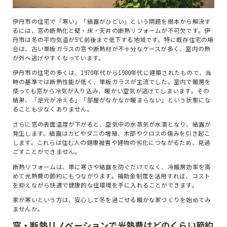
伊丹市の住宅で「寒い」「結露がひどい」という問題を根本から解決す
るには、窓の断熱化と壁・床・天井の断熱リフォームが不可欠です。伊
丹市は冬の平均気温が5℃前後まで低下する地域です。特に既存住宅の場
合は、古い単板ガラスの窓や断熱材が不十分なケースが多く、室内の熱
が外へ逃げやすくなっています。
伊丹市の住宅の多くは、1970年代から1980年代に建築されたもので、当
時の基準では断熱性能が低く、単板ガラスが主流でした。室内で暖房を
使っても窓から冷気が入り込み、暖かい空気が逃げてしまいます。その
結果、「足元が冷える」「部屋がなかなか暖まらない」という状態にな
ることも少なくありません。
さらに窓の表面温度が下がると、空気中の水蒸気が水滴となり、結露が
発生します。結露はカビやダニの増殖、木部やクロスの傷みを引き起こ
します。これらは住む人の健康被害や建物の劣化につながるため、見過
ごすことができません。
断熱リフォームは、単に寒さや結露を防ぐだけでなく、冷暖房効率を高
めて光熱費の節約にもつながります。補助金制度を活用すれば、コスト
を抑えながら快適で健康的な住環境を手に入れることができます。
家が寒いという方は、安心して冬を過ごせる暖かな家づくりを始めてみ
ませんか。
窓・断熱リノベーションで光熱費はどのくらい節約