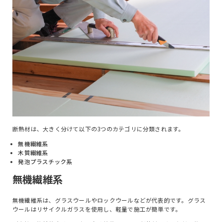
おすすめプラン
超外装リフォームプラン
リノベーションガイド
施工事例
補助金情報
会社概要
スタッフ紹介
ブログ
断熱材は、大きく分けて以下の3つのカテゴリに分類されます。
よくある質問
無機繊維系
モデルハウス
木質繊維系
発泡プラスチック系
イベント情報
無機繊維系
無機繊維系は、グラスウールやロックウールなどが代表的です。グラス
ウールはリサイクルガラスを使用し、軽量で施工が簡単です。