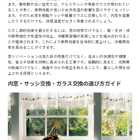
ます。築年数の古い住宅では、アルミサッシや単板ガラスが使われてい
ることが多く、断熱性能が低いため外気温の影響を受けやすくなってい
ます。そのため窓を樹脂サッシや複層ガラスに交換したり、内窓を設置
したりするだけでも、体感温度が大きく改善されるでしょう。
ただし節約効果を最大化するには、窓の改修だけでなく、壁・天井・床
の断熱強化や気密性の向上、冷暖房設備の見直しなどを組み合わせるこ
とが推奨されます。これにより断熱性能を全体的に底上げし、冷暖房効
率を高めることができます。
窓リノベーションは見た目の改善だけでなく、住まいの快適性や健康
性、省エネ効果を同時に高められる工事です。長期的に見ると、光熱費
の削減だけでなく、結露やカビの発生を抑えることで、暮らしの質を向
上させる投資といえます。
内窓・サッシ交換・ガラス交換の選び方ガイド