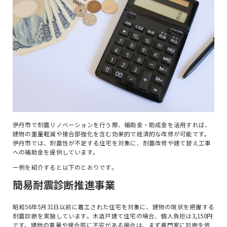
リノベーションガイド
施工事例
補助金情報
会社概要
スタッフ紹介
ブログ
よくある質問
伊丹市で耐震リノベーションを行う際、補助金・助成金を活用すれば、
モデルハウス
建物の重量軽減や接合部強化を含む効果的で経済的な改修が可能です。
伊丹市では、耐震性が不足する住宅を対象に、耐震改修や建て替え工事
イベント情報
への補助金を提供しています。
一例を紹介すると以下のとおりです。
簡易耐震診断推進事業
昭和56年5月31日以前に着工された住宅を対象に、建物の現状を把握する
耐震診断を実施しています。木造戸建て住宅の場合、個人負担は3,150円
です。建物の重量や接合部に不安がある場合は、まず専門家に診断を依