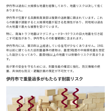
伊丹市は過去に大規模な地震を経験しており、地震リスクは決して低く
ありません。
伊丹市が位置する兵庫県南東部は複数の活断層に囲まれています。これ
らの断層が連動すると大規模地震が起きる危険性があり、同地域は過去
の大地震で甚大な被害を受けています。
特に、南海トラフ地震はマグニチュード8～9クラスの巨大地震を引き起
こす可能性があり、伊丹市もその影響範囲に含まれます。
伊丹市内には、築35年以上経過している住宅が少なくありません。1981
年以前に建てられた旧耐震基準の建物は、震度5程度の中規模地震を想定
した設計となっており、震度6強以上の地震では倒壊のリスクが高まりま
す。
我が家の安全を守るためには、耐震性能の確認と強化、防災情報の把
握、具体的な防災・避難計画の策定が不可欠です。
伊丹市で重量過多がもたらす耐震リスク