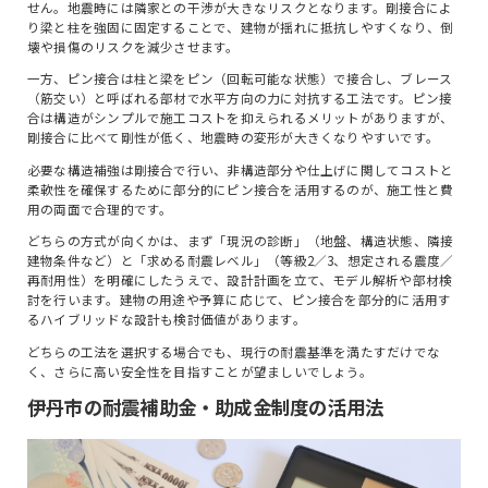
せん。地震時には隣家との干渉が大きなリスクとなります。剛接合によ
り梁と柱を強固に固定することで、建物が揺れに抵抗しやすくなり、倒
壊や損傷のリスクを減少させます。
一方、ピン接合は柱と梁をピン（回転可能な状態）で接合し、ブレース
（筋交い）と呼ばれる部材で水平方向の力に対抗する工法です。ピン接
合は構造がシンプルで施工コストを抑えられるメリットがありますが、
剛接合に比べて剛性が低く、地震時の変形が大きくなりやすいです。
必要な構造補強は剛接合で行い、非構造部分や仕上げに関してコストと
柔軟性を確保するために部分的にピン接合を活用するのが、施工性と費
用の両面で合理的です。
どちらの方式が向くかは、まず「現況の診断」（地盤、構造状態、隣接
建物条件など）と「求める耐震レベル」（等級2／3、想定される震度／
再耐用性）を明確にしたうえで、設計計画を立て、モデル解析や部材検
討を行います。建物の用途や予算に応じて、ピン接合を部分的に活用す
るハイブリッドな設計も検討価値があります。
どちらの工法を選択する場合でも、現行の耐震基準を満たすだけでな
トップ
く、さらに高い安全性を目指すことが望ましいでしょう。
コンセプト
伊丹市の耐震補助金・助成金制度の活用法
おすすめプラン
超外装リフォームプラン