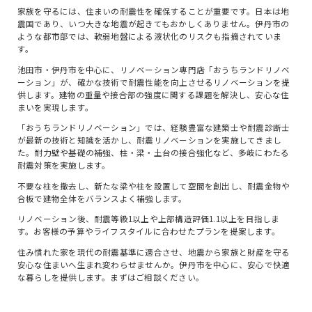
家族を守るには、住まいの耐震性を確保することが重要です。日本は地
震国であり、いつ大きな地震が起きてもおかしくありません。伊丹市の
ような都市部では、軟弱地盤による液状化のリスクも指摘されていま
す。
池田市・伊丹市を中心に、リノベーション専門店「おうちランドリノベ
ーション」が、確かな技術で耐震性能を向上させるリノベーションを提
供します。建物の重量や接合部の強度に関する課題を解決し、安心な住
まいを実現します。
「おうちランドリノベーション」では、経験豊富な建築士や耐震診断士
が最新の技術と知識を活かし、耐震リノベーションを実施してきまし
た。耐力壁や基礎の補強、柱・梁・土台の接合強化など、多岐にわたる
耐震対策を実施します。
不要な柱を撤去し、新たな梁や柱を設置して空間を創出し、耐震金物や
合板で建物全体をバランスよく補強します。
リノベーション後、耐震等級1以上や上部構造評価1.1以上を目指しま
す。お客様の予算やライフスタイルに合わせたプランを提案します。
住み慣れた家を現代の耐震基準に適合させ、地震から家族と財産を守る
安心な住まいへ生まれ変わらせませんか。伊丹市を中心に、安心で快適
な暮らしを提供します。まずはご相談ください。