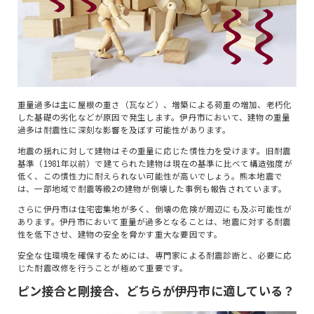
重量過多は主に屋根の重さ（瓦など）、増築による荷重の増加、老朽化
した基礎の劣化などが原因で発生します。伊丹市において、建物の重量
過多は耐震性に深刻な影響を及ぼす可能性があります。
地震の揺れに対して建物はその重量に応じた慣性力を受けます。旧耐震
基準（1981年以前）で建てられた建物は現在の基準に比べて構造強度が
低く、この慣性力に耐えられない可能性が高いでしょう。熊本地震で
は、一部地域で耐震等級2の建物が倒壊した事例も報告されています。
さらに伊丹市は住宅密集地が多く、倒壊の危険が周辺にも及ぶ可能性が
あります。伊丹市において重量が過多となることは、地震に対する耐震
性を低下させ、建物の安全を脅かす重大な要因です。
安全な住環境を確保するためには、専門家による耐震診断と、必要に応
じた耐震改修を行うことが極めて重要です。
ピン接合と剛接合、どちらが伊丹市に適している？