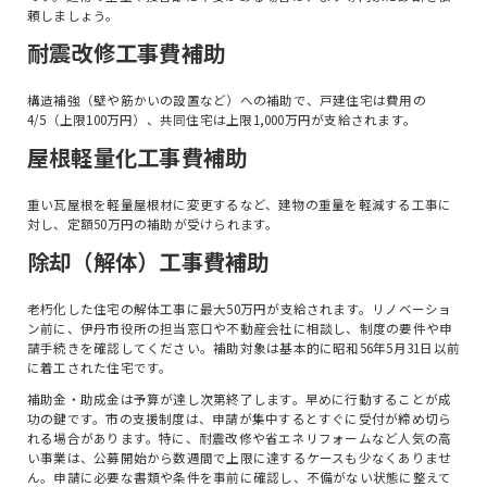
頼しましょう。
耐震改修工事費補助
構造補強（壁や筋かいの設置など）への補助で、戸建住宅は費用の
4/5（上限100万円）、共同住宅は上限1,000万円が支給されます。
屋根軽量化工事費補助
重い瓦屋根を軽量屋根材に変更するなど、建物の重量を軽減する工事に
対し、定額50万円の補助が受けられます。
除却（解体）工事費補助
老朽化した住宅の解体工事に最大50万円が支給されます。リノベーショ
ン前に、伊丹市役所の担当窓口や不動産会社に相談し、制度の要件や申
請手続きを確認してください。補助対象は基本的に昭和56年5月31日以前
に着工された住宅です。
補助金・助成金は予算が達し次第終了します。早めに行動することが成
功の鍵です。市の支援制度は、申請が集中するとすぐに受付が締め切ら
れる場合があります。特に、耐震改修や省エネリフォームなど人気の高
い事業は、公募開始から数週間で上限に達するケースも少なくありませ
ん。申請に必要な書類や条件を事前に確認し、不備がない状態に整えて